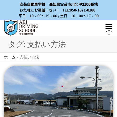
安芸自動車学校
高知県安芸市川北甲2100番地
お気軽にお電話下さい！
TEL:050-1871-0180
平日 10：00～19：00 / 土日 10：00～17：00
早
メニュ
高
ー
い！
知
タグ:
支払い方法
安
い！
で
楽し
ホーム
»
支払い方法
合
い！
宿
四国
の南
免
国、
許
歴史
ある
な
町
ら
「高
知県
安
安芸
芸