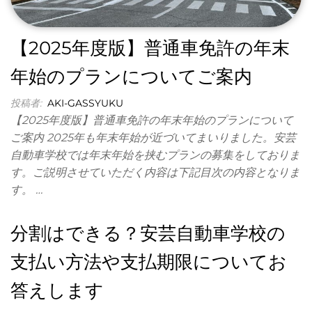
市」
にあ
自
る安
動
【2025年度版】普通車免許の年末
芸自
動車
車
年始のプランについてご案内
学校
学
の合
投稿者:
AKI-GASSYUKU
校
宿プ
【2025年度版】普通車免許の年末年始のプランについて
ラン
｜
ご案内 2025年も年末年始が近づいてまいりました。安芸
で
学
す。
自動車学校では年末年始を挟むプランの募集をしておりま
高速
す。ご説明させていただく内容は下記目次の内容となりま
校
バス
す。 …
公
で便
利に
式
分割はできる？安芸自動車学校の
アク
で
セス
支払い方法や支払期限についてお
でき
予
ま
約
答えします
す。
が