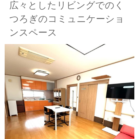
市」
広々としたリビングでのく
にあ
自
る安
つろぎのコミュニケーショ
動
芸自
動車
車
ンスペース
学校
学
の合
校
宿プ
ラン
｜
で
学
す。
高速
校
バス
公
で便
利に
式
アク
で
セス
でき
予
ま
約
す。
が