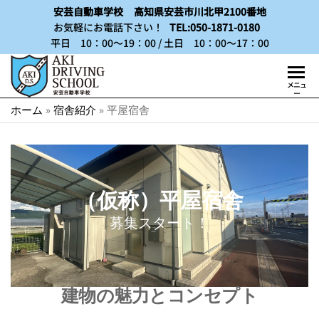
安芸自動車学校
高知県安芸市川北甲2100番地
お気軽にお電話下さい！
TEL:050-1871-0180
平日 10：00～19：00 / 土日 10：00～17：00
早
メニュ
高
ー
い！
ホーム
»
宿舎紹介
»
平屋宿舎
知
安
い！
で
楽し
合
い！
宿
四国
（仮称）平屋宿舎
の南
免
国、
募集スタート！
許
歴史
ある
な
町
ら
「高
知県
建物の魅力とコンセプト
安
安芸
芸