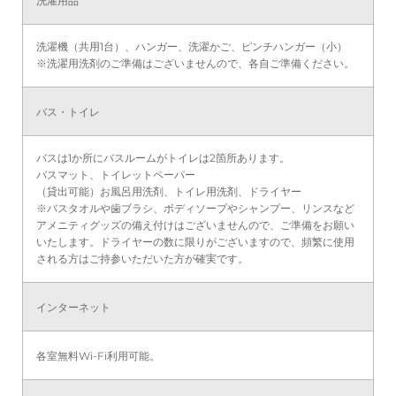
洗濯用品
洗濯機（共用1台）、ハンガー、洗濯かご、ピンチハンガー（小）
※洗濯用洗剤のご準備はございませんので、各自ご準備ください。
バス・トイレ
バスは1か所にバスルームがトイレは2箇所あります。
バスマット、トイレットペーパー
（貸出可能）お風呂用洗剤、トイレ用洗剤、ドライヤー
※バスタオルや歯ブラシ、ボディソープやシャンプー、リンスなど
アメニティグッズの備え付けはございませんので、ご準備をお願い
いたします。ドライヤーの数に限りがございますので、頻繁に使用
される方はご持参いただいた方が確実です。
インターネット
各室無料Wi-Fi利用可能。