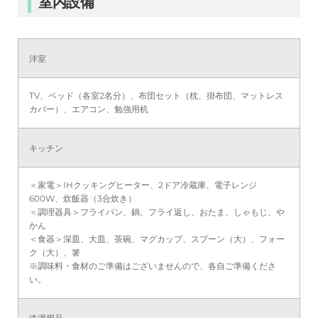
室内設備
洋室
TV、ベッド（各室2名分）、布団セット（枕、掛布団、マットレス
カバー）、エアコン、勉強用机
キッチン
＜家電＞IHクッキングヒーター、2ドア冷蔵庫、電子レンジ
600W、炊飯器（3合炊き）
＜調理器具＞フライパン、鍋、フライ返し、おたま、しゃもじ、や
かん
＜食器＞深皿、大皿、茶碗、マグカップ、スプーン（大）、フォー
ク（大）、箸
※調味料・食材のご準備はございませんので、各自ご準備くださ
い。